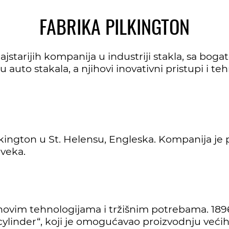
FABRIKA PILKINGTON
najstarijih kompanija u industriji stakla, sa bog
auto stakala, a njihovi inovativni pristupi i teh
kington u St. Helensu, Engleska. Kompanija je p
 veka.
 novim tehnologijama i tržišnim potrebama. 1896
cylinder“, koji je omogućavao proizvodnju većih