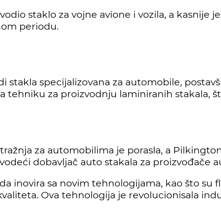
vodio staklo za vojne avione i vozila, a kasnije
tnom periodu.
di stakla specijalizovana za automobile, postavš
ila tehniku za proizvodnju laminiranih stakala, št
otražnja za automobilima je porasla, a Pilkingt
 vodeći dobavljač auto stakala za proizvođače a
 da inovira sa novim tehnologijama, kao što su fl
liteta. Ova tehnologija je revolucionisala indus