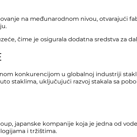
oslovanje na međunarodnom nivou, otvarajući fab
ju.
eće, čime je osigurala dodatna sredstva za dalji 
E
nom konkurencijom u globalnoj industriji stakl
auto staklima, uključujući razvoj stakala sa po
oup, japanske kompanije koja je jedna od vodeć
ogijama i tržištima.