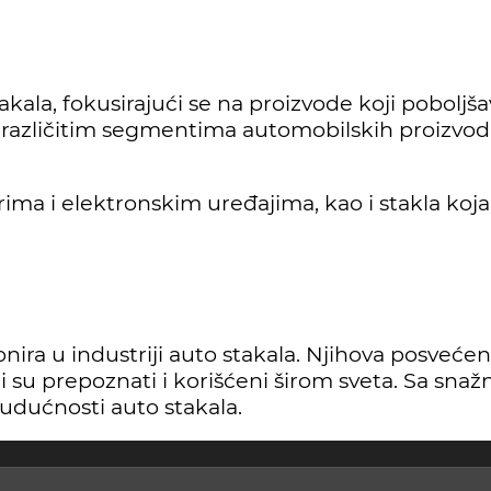
stakala, fokusirajući se na proizvode koji pobolj
u različitim segmentima automobilskih proizvoda
rima i elektronskim uređajima, kao i stakla ko
ira u industriji auto stakala. Njihova posvećenos
i su prepoznati i korišćeni širom sveta. Sa snaž
budućnosti auto stakala.