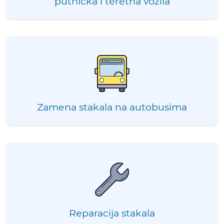
putnička i teretna vozila
Zamena stakala na autobusima
Reparacija stakala