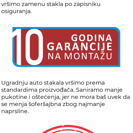
vršimo zamenu stakla po zapisniku
osiguranja.
Ugradnju auto stakala vršimo prema
standardima proizvođača. Saniramo manje
pukotine i oštećenja, jer ne mora baš uvek da
se menja šoferšajbna zbog najmanje
naprsline.