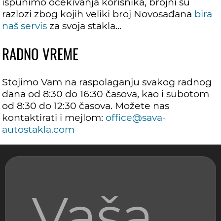
ispunimo očekivanja korisnika, brojni su
razlozi zbog kojih veliki broj Novosađana
bira
naš servis
za svoja stakla…
RADNO VREME
Stojimo Vam na raspolaganju svakog radnog
dana od 8:30 do 16:30 časova, kao i subotom
od 8:30 do 12:30 časova. Možete nas
kontaktirati i mejlom:
office@sava-
autostakla.com