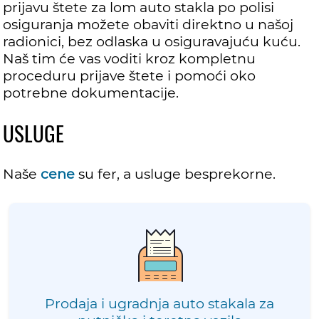
prijavu štete za lom auto stakla po polisi
osiguranja možete obaviti direktno u našoj
radionici, bez odlaska u osiguravajuću kuću.
Naš tim će vas voditi kroz kompletnu
proceduru prijave štete i pomoći oko
potrebne dokumentacije.
USLUGE
Naše
cene
su fer, a usluge besprekorne.
Prodaja i ugradnja auto stakala za