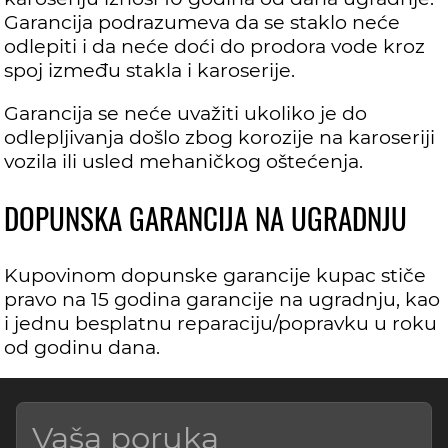
Garancija podrazumeva da se staklo neće
odlepiti i da neće doći do prodora vode kroz
spoj između stakla i karoserije.
Garancija se neće uvažiti ukoliko je do
odlepljivanja došlo zbog korozije na karoseriji
vozila ili usled mehaničkog oštećenja.
DOPUNSKA GARANCIJA NA UGRADNJU
Kupovinom dopunske garancije kupac stiče
pravo na 15 godina garancije na ugradnju, kao
i jednu besplatnu reparaciju/popravku u roku
od godinu dana.