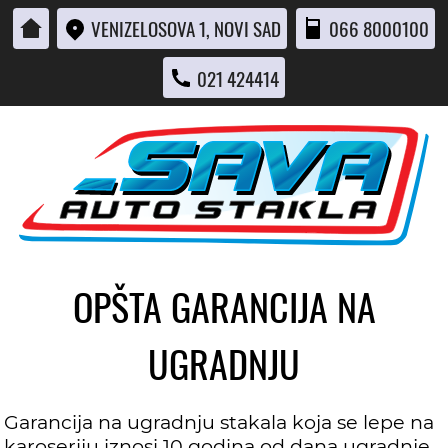
VENIZELOSOVA 1, NOVI SAD
066 8000100
021 424414
OPŠTA GARANCIJA NA
UGRADNJU
Garancija na ugradnju stakala koja se lepe na
karoseriju iznosi 10 godina od dana ugradnje.