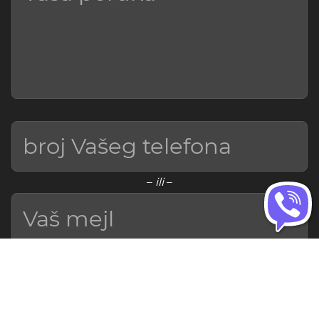
–
ili
–
Slanje